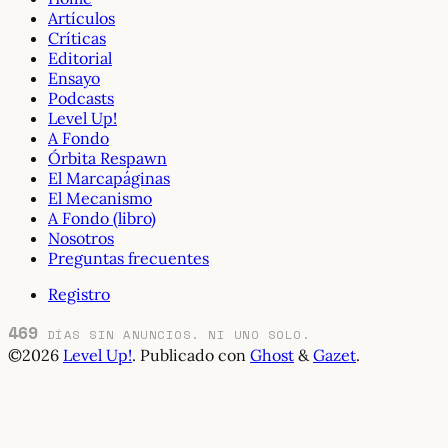
Artículos
Críticas
Editorial
Ensayo
Podcasts
Level Up!
A Fondo
Órbita Respawn
El Marcapáginas
El Mecanismo
A Fondo (libro)
Nosotros
Preguntas frecuentes
Registro
469
DÍAS SIN ANUNCIOS. NI UNO SOLO.
©2026
Level Up!
.
Publicado con
Ghost
&
Gazet
.