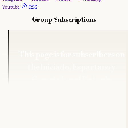
Youtube
RSS
Group Subscriptions
This page is for subscribers on
theIniciado, Espartano y
Consejo Level Up! only
ACCEDER
¿Ya tienes una cuenta?
ENTRAR