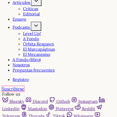
Artículos
Críticas
Editorial
Ensayo
Podcasts
Level Up!
A Fondo
Órbita Respawn
El Marcapáginas
El Mecanismo
A Fondo (libro)
Nosotros
Preguntas frecuentes
Registro
Suscribirse
Follow us
Bluesky
Discord
Github
Instagram
Linkedin
Mastodon
Pinterest
Reddit
Telegram
Threads
Tiktok
Whatsapp