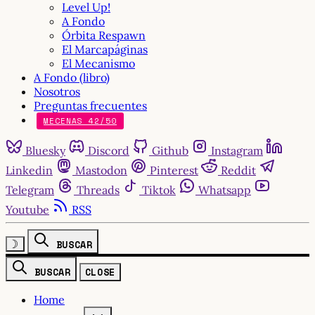
Level Up!
A Fondo
Órbita Respawn
El Marcapáginas
El Mecanismo
A Fondo (libro)
Nosotros
Preguntas frecuentes
MECENAS 42/50
Bluesky
Discord
Github
Instagram
Linkedin
Mastodon
Pinterest
Reddit
Telegram
Threads
Tiktok
Whatsapp
Youtube
RSS
☽
BUSCAR
BUSCAR
CLOSE
Home