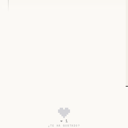
Deja tu email para seguir
leyendo
ACCEDER
¿Ya tienes una cuenta?
ENTRAR
❤ 1
¿TE HA GUSTADO?