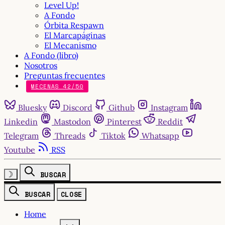
Level Up!
A Fondo
Órbita Respawn
El Marcapáginas
El Mecanismo
A Fondo (libro)
Nosotros
Preguntas frecuentes
MECENAS 42/50
Bluesky
Discord
Github
Instagram
Linkedin
Mastodon
Pinterest
Reddit
Telegram
Threads
Tiktok
Whatsapp
Youtube
RSS
☽
BUSCAR
BUSCAR
CLOSE
Home