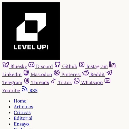
Bluesky
Discord
Github
Instagram
Linkedin
Mastodon
Pinterest
Reddit
Telegram
Threads
Tiktok
Whatsapp
Youtube
RSS
Home
Artículos
Críticas
Editorial
Ensayo