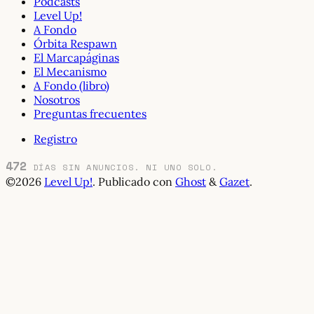
Podcasts
Level Up!
A Fondo
Órbita Respawn
El Marcapáginas
El Mecanismo
A Fondo (libro)
Nosotros
Preguntas frecuentes
Registro
472
DÍAS SIN ANUNCIOS. NI UNO SOLO.
©2026
Level Up!
.
Publicado con
Ghost
&
Gazet
.