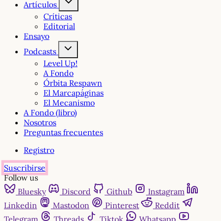
Artículos
Críticas
Editorial
Ensayo
Podcasts
Level Up!
A Fondo
Órbita Respawn
El Marcapáginas
El Mecanismo
A Fondo (libro)
Nosotros
Preguntas frecuentes
Registro
Suscribirse
Follow us
Bluesky
Discord
Github
Instagram
Linkedin
Mastodon
Pinterest
Reddit
Telegram
Threads
Tiktok
Whatsapp