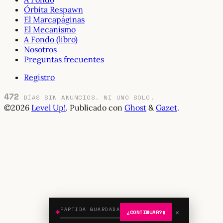
Órbita Respawn
El Marcapáginas
El Mecanismo
A Fondo (libro)
Nosotros
Preguntas frecuentes
Registro
472
DÍAS SIN ANUNCIOS. NI UNO SOLO.
©2026
Level Up!
.
Publicado con
Ghost
&
Gazet
.
PARTIDA GUARDADA
✕
¿CONTINUAR?