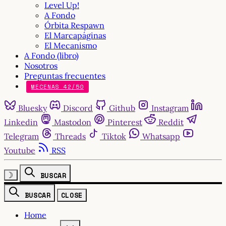
Level Up!
A Fondo
Órbita Respawn
El Marcapáginas
El Mecanismo
A Fondo (libro)
Nosotros
Preguntas frecuentes
MECENAS 42/50
Bluesky
Discord
Github
Instagram
Linkedin
Mastodon
Pinterest
Reddit
Telegram
Threads
Tiktok
Whatsapp
Youtube
RSS
☽
BUSCAR
BUSCAR
CLOSE
Home