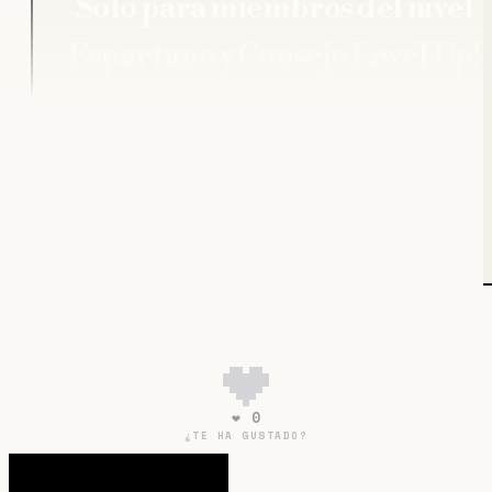
Solo para miembros del nivel
Espartano y Consejo Level Up!
ACCEDER
¿Ya tienes una cuenta?
ENTRAR
❤ 0
¿TE HA GUSTADO?