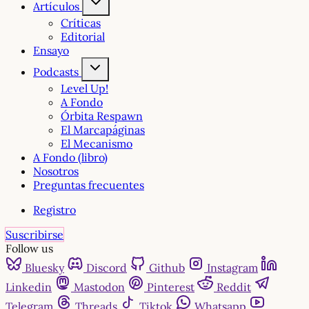
Artículos
Críticas
Editorial
Ensayo
Podcasts
Level Up!
A Fondo
Órbita Respawn
El Marcapáginas
El Mecanismo
A Fondo (libro)
Nosotros
Preguntas frecuentes
Registro
Suscribirse
Follow us
Bluesky
Discord
Github
Instagram
Linkedin
Mastodon
Pinterest
Reddit
Telegram
Threads
Tiktok
Whatsapp