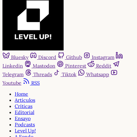
Bluesky
Discord
Github
Instagram
Linkedin
Mastodon
Pinterest
Reddit
Telegram
Threads
Tiktok
Whatsapp
Youtube
RSS
Home
Artículos
Críticas
Editorial
Ensayo
Podcasts
Level Up!
A Fondo