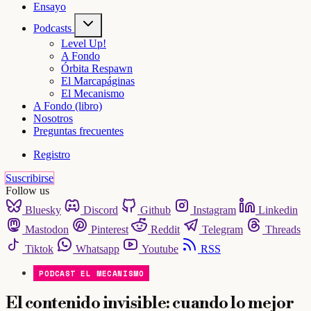
Ensayo
Podcasts
Level Up!
A Fondo
Órbita Respawn
El Marcapáginas
El Mecanismo
A Fondo (libro)
Nosotros
Preguntas frecuentes
Registro
Suscribirse
Follow us
Bluesky
Discord
Github
Instagram
Linkedin
Mastodon
Pinterest
Reddit
Telegram
Threads
Tiktok
Whatsapp
Youtube
RSS
PODCAST EL MECANISMO
El contenido invisible: cuando lo mejor