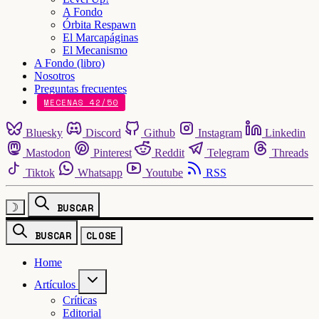
A Fondo
Órbita Respawn
El Marcapáginas
El Mecanismo
A Fondo (libro)
Nosotros
Preguntas frecuentes
MECENAS 42/50
Bluesky
Discord
Github
Instagram
Linkedin
Mastodon
Pinterest
Reddit
Telegram
Threads
Tiktok
Whatsapp
Youtube
RSS
☽
BUSCAR
BUSCAR
CLOSE
Home
Artículos
Críticas
Editorial