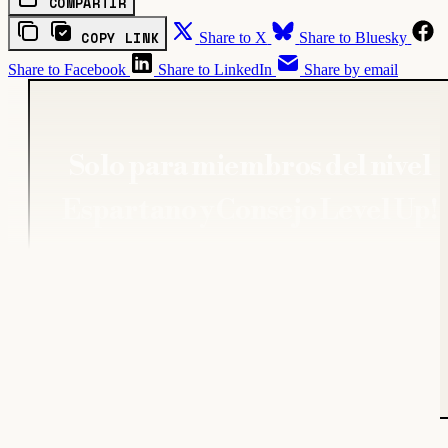
COMPARTIR
COPY LINK
Share to X
Share to Bluesky
Share to Facebook
Share to LinkedIn
Share by email
Solo para miembros del nivel
Espartano y Consejo Level Up!
ACCEDER
¿Ya tienes una cuenta?
ENTRAR