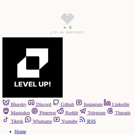
❤ 0
¿TE HA GUSTADO?
Bluesky
Discord
Github
Instagram
Linkedin
Mastodon
Pinterest
Reddit
Telegram
Threads
Tiktok
Whatsapp
Youtube
RSS
Home