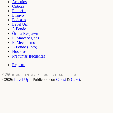
Artículos
Críticas
Editorial
Ensayo
Podcasts
Level Up!
A Fondo
Órbita Respawn
El Marcapáginas
El Mecanismo
A Fondo (libro)
Nosotros
Preguntas frecuentes
Registro
470
DÍAS SIN ANUNCIOS. NI UNO SOLO.
©2026
Level Up!
.
Publicado con
Ghost
&
Gazet
.