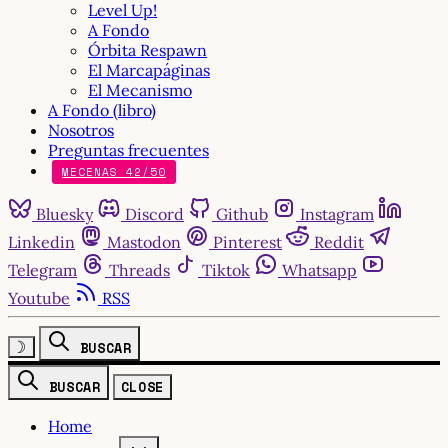
Level Up!
A Fondo
Órbita Respawn
El Marcapáginas
El Mecanismo
A Fondo (libro)
Nosotros
Preguntas frecuentes
MECENAS 42/50
Bluesky
Discord
Github
Instagram
Linkedin
Mastodon
Pinterest
Reddit
Telegram
Threads
Tiktok
Whatsapp
Youtube
RSS
☽
BUSCAR
BUSCAR
CLOSE
Home