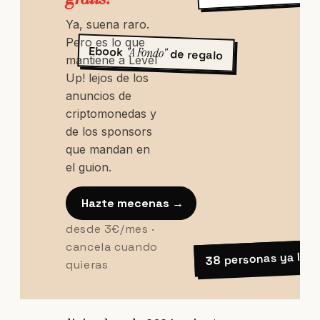
Ya, suena raro.
Pero es lo que
Ebook
"A Fondo"
de regalo
mantiene a Level
Up! lejos de los
anuncios de
criptomonedas y
de los sponsors
que mandan en
el guion.
Hazte mecenas →
desde 3€/mes ·
cancela cuando
personas ya lo s
38
quieras