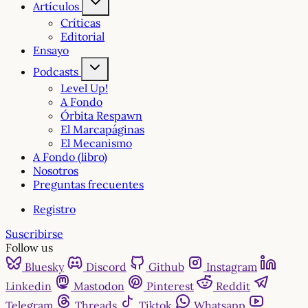
Artículos
Críticas
Editorial
Ensayo
Podcasts
Level Up!
A Fondo
Órbita Respawn
El Marcapáginas
El Mecanismo
A Fondo (libro)
Nosotros
Preguntas frecuentes
Registro
Suscribirse
Follow us
Bluesky
Discord
Github
Instagram
Linkedin
Mastodon
Pinterest
Reddit
Telegram
Threads
Tiktok
Whatsapp