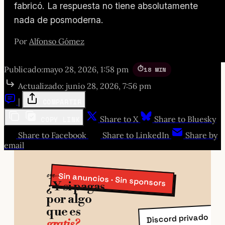
fabricó. La respuesta no tiene absolutamente
nada de posmoderna.
Por
Alfonso Gómez
Publicado:
mayo 28, 2026, 1:58 pm
18 MIN
Actualizado:
junio 28, 2026, 7:56 pm
|
COMPARTIR
Share to X
Share to Bluesky
COPY LINK
Share to Facebook
Share to LinkedIn
Share by
email
oye…
Sin anuncios · Sin sponsors
¿Y si pagas
por algo
que es
(con
Discord privado
gratis?