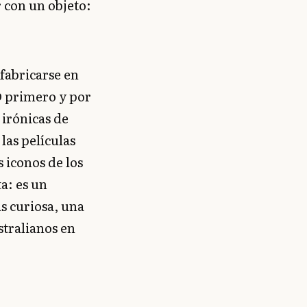
 con un objeto:
 fabricarse en
D primero y por
 irónicas de
las películas
 iconos de los
a: es un
s curiosa, una
stralianos en