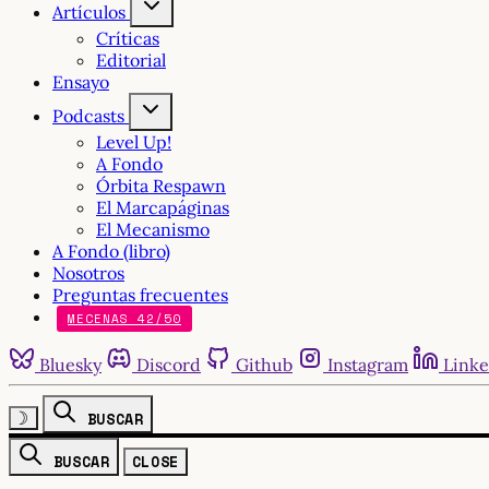
Artículos
Críticas
Editorial
Ensayo
Podcasts
Level Up!
A Fondo
Órbita Respawn
El Marcapáginas
El Mecanismo
A Fondo (libro)
Nosotros
Preguntas frecuentes
MECENAS 42/50
Bluesky
Discord
Github
Instagram
Linke
☽
BUSCAR
BUSCAR
CLOSE