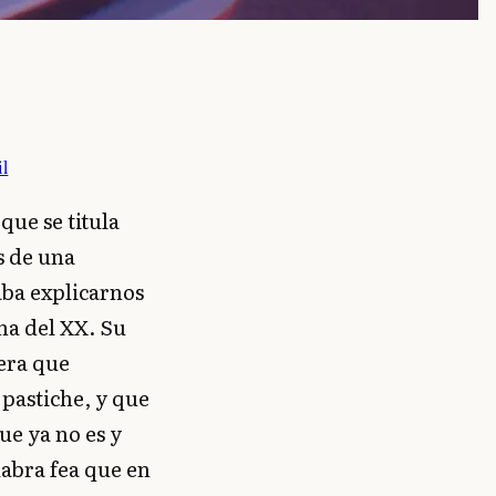
l
 que se titula
s de una
aba explicarnos
na del XX. Su
era que
 pastiche, y que
ue ya no es y
labra fea que en