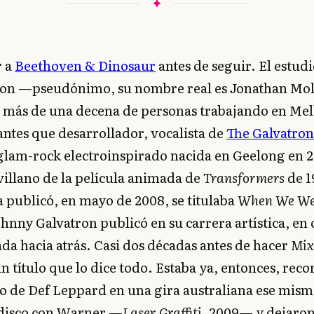
r a
Beethoven & Dinosaur
antes de seguir. El estud
ron —pseudónimo, su nombre real es Jonathan Mo
 más de una decena de personas trabajando en Me
antes que desarrollador, vocalista de
The Galvatron
 glam-rock electroinspirado nacida en Geelong en 
illano de la película animada de
Transformers
de 1
 publicó, en mayo de 2008, se titulaba
When We We
nny Galvatron publicó en su carrera artística, en 
da hacia atrás. Casi dos décadas antes de hacer
Mix
n título que lo dice todo. Estaba ya, entonces, rec
o de Def Leppard en una gira australiana ese mism
 disco con Warner —
Laser Graffiti
, 2009— y dejaron 