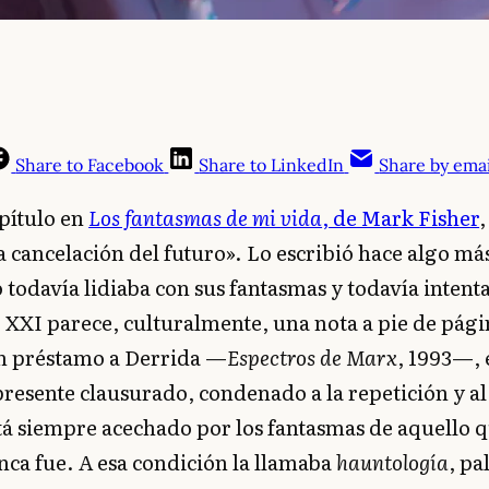
Share to Facebook
Share to LinkedIn
Share by emai
pítulo en
Los fantasmas de mi vida
, de Mark Fisher
,
a cancelación del futuro». Lo escribió hace algo má
todavía lidiaba con sus fantasmas y todavía intent
o XXI parece, culturalmente, una nota a pie de pági
en préstamo a Derrida —
Espectros de Marx
, 1993—, 
resente clausurado, condenado a la repetición y al
tá siempre acechado por los fantasmas de aquello q
ca fue. A esa condición la llamaba
hauntología
, pa