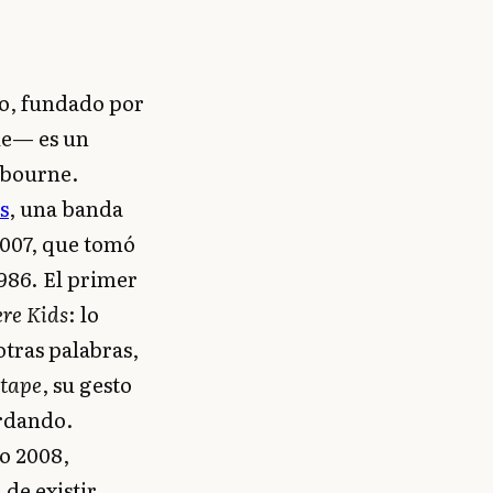
io, fundado por
le— es un
lbourne.
s
, una banda
2007, que tomó
986. El primer
re Kids
: lo
otras palabras,
tape
, su gesto
ordando.
o 2008,
de existir