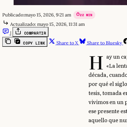
Publicado:
mayo 15, 2026, 9:21 am
22 MIN
Actualizado:
mayo 15, 2026, 11:31 am
|
COMPARTIR
Share to X
Share to Bluesky
COPY LINK
H
ay un ca
«La lent
década, cuando 
por qué el sigl
tesis, tomada 
vivimos en un p
ese presente es
aquello que nun