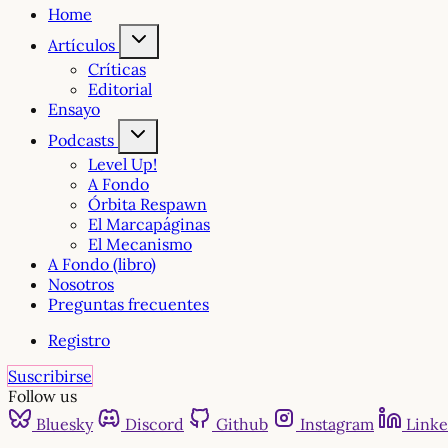
Home
Artículos
Críticas
Editorial
Ensayo
Podcasts
Level Up!
A Fondo
Órbita Respawn
El Marcapáginas
El Mecanismo
A Fondo (libro)
Nosotros
Preguntas frecuentes
Registro
Suscribirse
Follow us
Bluesky
Discord
Github
Instagram
Linke