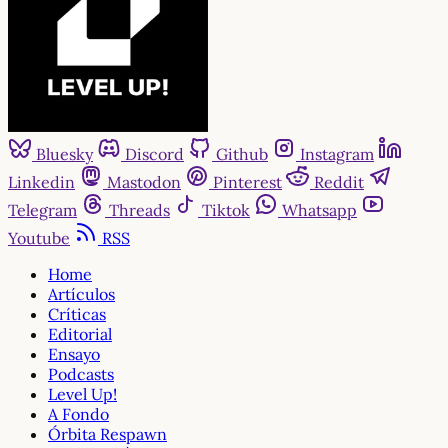
Bluesky
Discord
Github
Instagram
Linkedin
Mastodon
Pinterest
Reddit
Telegram
Threads
Tiktok
Whatsapp
Youtube
RSS
Home
Artículos
Críticas
Editorial
Ensayo
Podcasts
Level Up!
A Fondo
Órbita Respawn