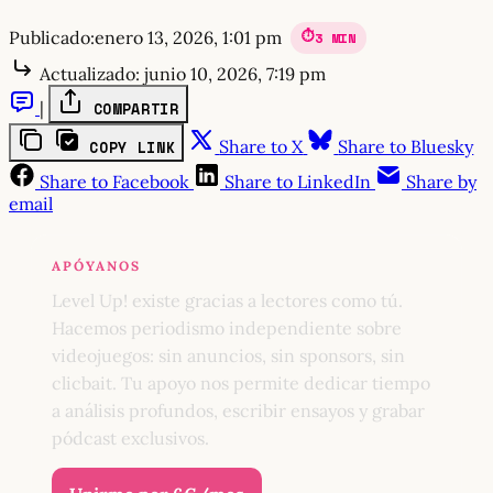
Publicado:
enero 13, 2026, 1:01 pm
3 MIN
Actualizado:
junio 10, 2026, 7:19 pm
|
COMPARTIR
Share to X
Share to Bluesky
COPY LINK
Share to Facebook
Share to LinkedIn
Share by
email
APÓYANOS
Level Up! existe gracias a lectores como tú.
Hacemos periodismo independiente sobre
videojuegos: sin anuncios, sin sponsors, sin
clicbait. Tu apoyo nos permite dedicar tiempo
a análisis profundos, escribir ensayos y grabar
pódcast exclusivos.