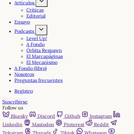
Artículos
Críticas
Editorial
Ensayo
Podcasts
Level Up!
A Fondo
Órbita Respawn
El Marcapáginas
El Mecanismo
A Fondo (libro)
Nosotros
Preguntas frecuentes
Registro
Suscribirse
Follow us
Bluesky
Discord
Github
Instagram
Linkedin
Mastodon
Pinterest
Reddit
Telegram
Threads
Tiktok
Whatsapp