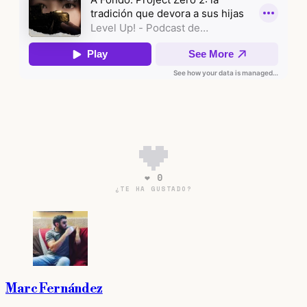
❤ 0
¿TE HA GUSTADO?
Marc Fernández