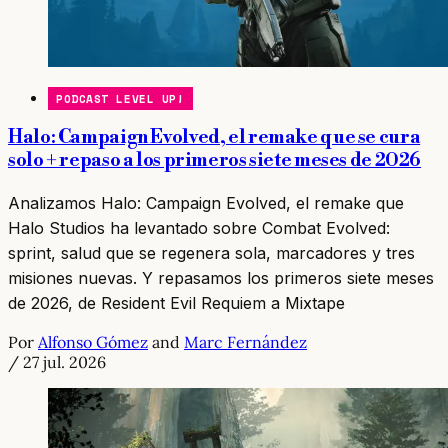
PODCAST LEVEL UP!
Halo: Campaign Evolved, el remake que se cura
solo + repaso a los primeros siete meses de 2026
Analizamos Halo: Campaign Evolved, el remake que
Halo Studios ha levantado sobre Combat Evolved:
sprint, salud que se regenera sola, marcadores y tres
misiones nuevas. Y repasamos los primeros siete meses
de 2026, de Resident Evil Requiem a Mixtape
Por
Alfonso Gómez
and
Marc Fernández
/
27 jul. 2026