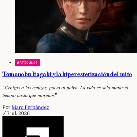
ARTÍCULOS
Tomonobu Itagaki y la hiperestetización del mito
“𝐶𝑒𝑛𝑖𝑧𝑎𝑠 𝑎 𝑙𝑎𝑠 𝑐𝑒𝑛𝑖𝑧𝑎𝑠; 𝑝𝑜𝑙𝑣𝑜 𝑎𝑙 𝑝𝑜𝑙𝑣𝑜. 𝐿𝑎 𝑣𝑖𝑑𝑎 𝑒𝑠 𝑠𝑜𝑙𝑜 𝑚𝑎𝑡𝑎𝑟 𝑒𝑙
𝑡𝑖𝑒𝑚𝑝𝑜 ℎ𝑎𝑠𝑡𝑎 𝑞𝑢𝑒 𝑚𝑜𝑟𝑖𝑚𝑜𝑠”
Por
Marc Fernández
/
7 jul. 2026