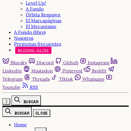
Level Up!
A Fondo
Órbita Respawn
El Marcapáginas
El Mecanismo
A Fondo (libro)
Nosotros
Preguntas frecuentes
MECENAS 42/50
Bluesky
Discord
Github
Instagram
Linkedin
Mastodon
Pinterest
Reddit
Telegram
Threads
Tiktok
Whatsapp
Youtube
RSS
☽
BUSCAR
BUSCAR
CLOSE
Home