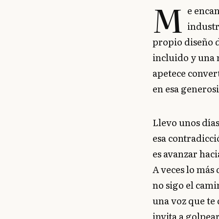
M
e encan
industr
propio diseño d
incluido y una 
apetece convert
en esa generos
Llevo unos día
esa contradicci
es avanzar hacia
A veces lo más 
no sigo el cami
una voz que te 
invita a golpea