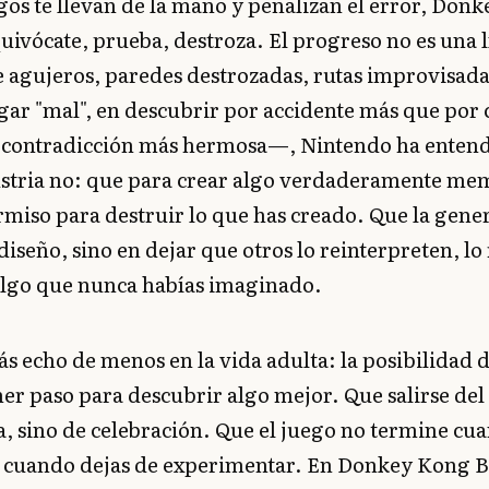
os te llevan de la mano y penalizan el error, Donk
quivócate, prueba, destroza. El progreso no es una l
e agujeros, paredes destrozadas, rutas improvisada
gar "mal", en descubrir por accidente más que por 
 contradicción más hermosa—, Nintendo ha entend
dustria no: que para crear algo verdaderamente mem
miso para destruir lo que has creado. Que la gene
diseño, sino en dejar que otros lo reinterpreten, l
algo que nunca habías imaginado.
ás echo de menos en la vida adulta: la posibilidad
mer paso para descubrir algo mejor. Que salirse del
, sino de celebración. Que el juego no termine cu
o cuando dejas de experimentar. En Donkey Kong B