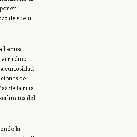
 ponen
ozo de suelo
ía hemos
r ver cómo
ra curiosidad
aciones de
ías de la ruta
s límites del
donde la