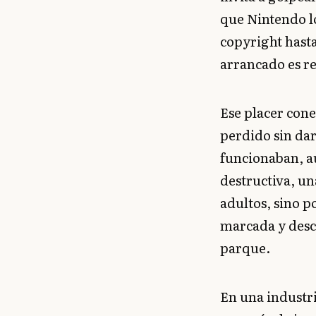
que Nintendo l
copyright hasta
arrancado es r
Ese placer con
perdido sin da
funcionaban, a
destructiva, u
adultos, sino po
marcada y descu
parque.
En una industri