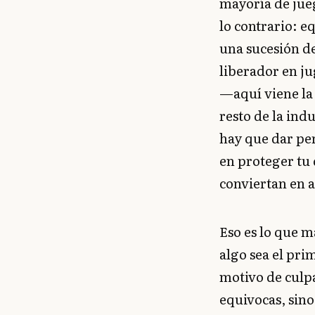
mayoría de jueg
lo contrario: e
una sucesión d
liberador en ju
—aquí viene la
resto de la in
hay que dar per
en proteger tu 
conviertan en 
Eso es lo que m
algo sea el pri
motivo de culpa
equivocas, sin