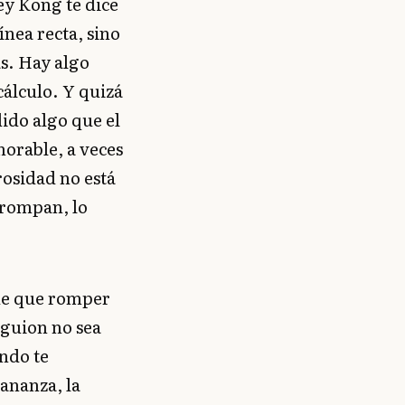
ey Kong te dice
ínea recta, sino
s. Hay algo
cálculo. Y quizá
ido algo que el
orable, a veces
rosidad no está
o rompan, lo
 de que romper
 guion no sea
ando te
ananza, la