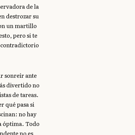
servadora de la
en destrozar su
on un martillo
sto, pero si te
 contradictorio
r sonreír ante
ás divertido no
istas de tareas.
er qué pasa si
scinan: no hay
ta óptima. Todo
endente no es