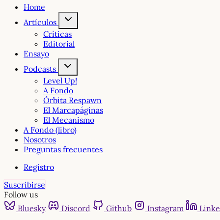
Home
Artículos
Críticas
Editorial
Ensayo
Podcasts
Level Up!
A Fondo
Órbita Respawn
El Marcapáginas
El Mecanismo
A Fondo (libro)
Nosotros
Preguntas frecuentes
Registro
Suscribirse
Follow us
Bluesky
Discord
Github
Instagram
Linke