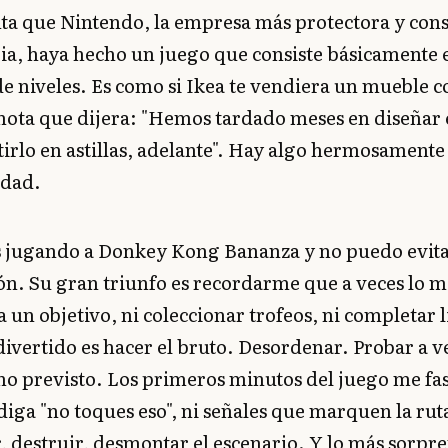
ta que Nintendo, la empresa más protectora y con
ia, haya hecho un juego que consiste básicamente 
e niveles. Es como si Ikea te vendiera un mueble c
nota que dijera: "Hemos tardado meses en diseñar e
irlo en astillas, adelante". Hay algo hermosamente
idad.
s jugando a Donkey Kong Bananza y no puedo evita
ón. Su gran triunfo es recordarme que a veces lo m
 un objetivo, ni coleccionar trofeos, ni completar l
divertido es hacer el bruto. Desordenar. Probar a v
no previsto. Los primeros minutos del juego me fa
diga "no toques eso", ni señales que marquen la ru
r, destruir, desmontar el escenario. Y lo más sorpr