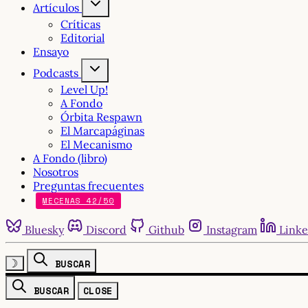
Artículos
Críticas
Editorial
Ensayo
Podcasts
Level Up!
A Fondo
Órbita Respawn
El Marcapáginas
El Mecanismo
A Fondo (libro)
Nosotros
Preguntas frecuentes
MECENAS 42/50
Bluesky
Discord
Github
Instagram
Linke
☽
BUSCAR
BUSCAR
CLOSE