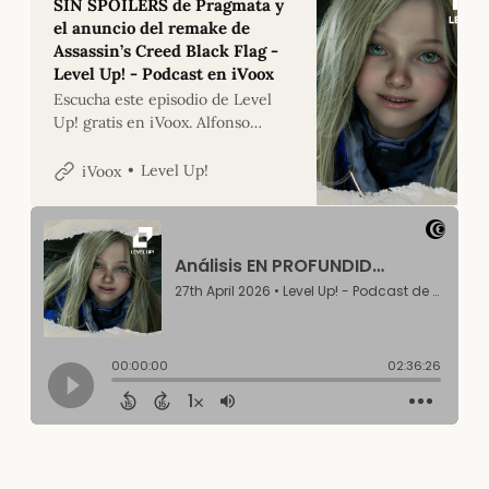
SIN SPOILERS de Pragmata y
el anuncio del remake de
Assassin’s Creed Black Flag -
Level Up! - Podcast en iVoox
Escucha este episodio de Level
Up! gratis en iVoox. Alfonso
vuelve tras una semana fuera y
nos ponemos al día. Abrimos con
Level Up!
iVoox
el secreto peor guardado de la
industria: Ubisoft ha confirmado
el remake de…