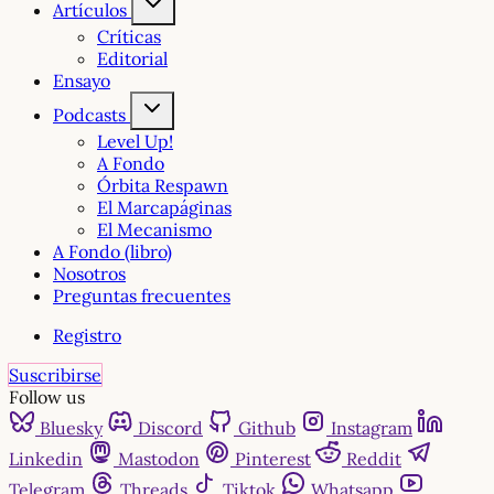
Artículos
Críticas
Editorial
Ensayo
Podcasts
Level Up!
A Fondo
Órbita Respawn
El Marcapáginas
El Mecanismo
A Fondo (libro)
Nosotros
Preguntas frecuentes
Registro
Suscribirse
Follow us
Bluesky
Discord
Github
Instagram
Linkedin
Mastodon
Pinterest
Reddit
Telegram
Threads
Tiktok
Whatsapp