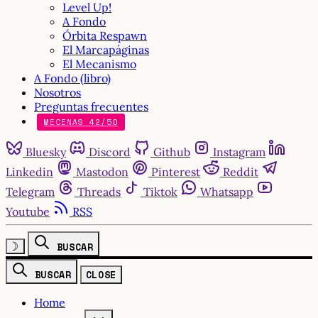
Level Up!
A Fondo
Órbita Respawn
El Marcapáginas
El Mecanismo
A Fondo (libro)
Nosotros
Preguntas frecuentes
MECENAS 42/50
Bluesky
Discord
Github
Instagram
Linkedin
Mastodon
Pinterest
Reddit
Telegram
Threads
Tiktok
Whatsapp
Youtube
RSS
☽
BUSCAR
BUSCAR
CLOSE
Home