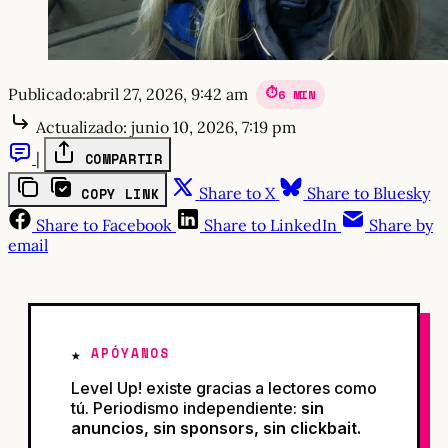
Publicado:
abril 27, 2026, 9:42 am
6 MIN
Actualizado:
junio 10, 2026, 7:19 pm
|
COMPARTIR
Share to X
Share to Bluesky
COPY LINK
Share to Facebook
Share to LinkedIn
Share by
email
APÓYANOS
Level Up! existe gracias a lectores como
tú. Periodismo independiente:
sin
anuncios, sin sponsors, sin clickbait.