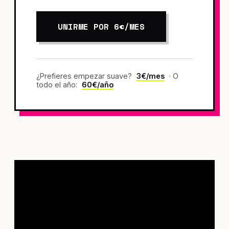
UNIRME POR 6€/MES
¿Prefieres empezar suave?
3€/mes
· O
todo el año:
60€/año