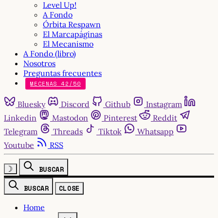
Level Up!
A Fondo
Órbita Respawn
El Marcapáginas
El Mecanismo
A Fondo (libro)
Nosotros
Preguntas frecuentes
MECENAS 42/50
Bluesky
Discord
Github
Instagram
Linkedin
Mastodon
Pinterest
Reddit
Telegram
Threads
Tiktok
Whatsapp
Youtube
RSS
☽
BUSCAR
BUSCAR
CLOSE
Home