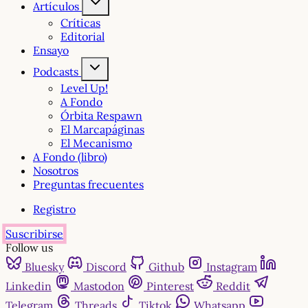
Artículos
Críticas
Editorial
Ensayo
Podcasts
Level Up!
A Fondo
Órbita Respawn
El Marcapáginas
El Mecanismo
A Fondo (libro)
Nosotros
Preguntas frecuentes
Registro
Suscribirse
Follow us
Bluesky
Discord
Github
Instagram
Linkedin
Mastodon
Pinterest
Reddit
Telegram
Threads
Tiktok
Whatsapp