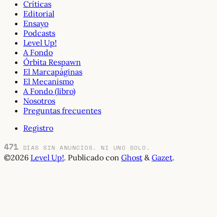
Críticas
Editorial
Ensayo
Podcasts
Level Up!
A Fondo
Órbita Respawn
El Marcapáginas
El Mecanismo
A Fondo (libro)
Nosotros
Preguntas frecuentes
Registro
471
DÍAS SIN ANUNCIOS. NI UNO SOLO.
©2026
Level Up!
.
Publicado con
Ghost
&
Gazet
.