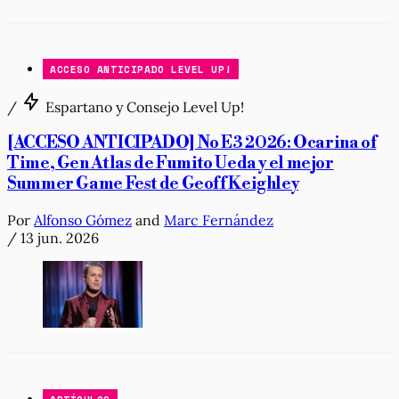
ACCESO ANTICIPADO LEVEL UP!
/
Espartano y Consejo Level Up!
[ACCESO ANTICIPADO] No E3 2026: Ocarina of
Time, Gen Atlas de Fumito Ueda y el mejor
Summer Game Fest de Geoff Keighley
Por
Alfonso Gómez
and
Marc Fernández
/
13 jun. 2026